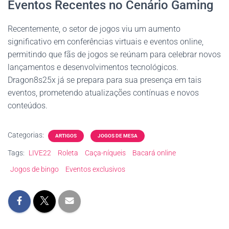
Eventos Recentes no Cenário Gaming
Recentemente, o setor de jogos viu um aumento
significativo em conferências virtuais e eventos online,
permitindo que fãs de jogos se reúnam para celebrar novos
lançamentos e desenvolvimentos tecnológicos.
Dragon8s25x já se prepara para sua presença em tais
eventos, prometendo atualizações contínuas e novos
conteúdos.
Categorias:
ARTIGOS
JOGOS DE MESA
Tags:
LIVE22
Roleta
Caça-níqueis
Bacará online
Jogos de bingo
Eventos exclusivos