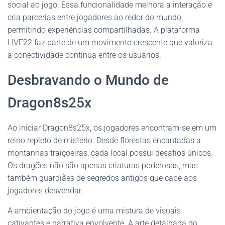
social ao jogo. Essa funcionalidade melhora a interação e
cria parcerias entre jogadores ao redor do mundo,
permitindo experiências compartilhadas. A plataforma
LIVE22 faz parte de um movimento crescente que valoriza
a conectividade contínua entre os usuários.
Desbravando o Mundo de
Dragon8s25x
Ao iniciar Dragon8s25x, os jogadores encontram-se em um
reino repleto de mistério. Desde florestas encantadas a
montanhas traiçoeiras, cada local possui desafios únicos.
Os dragões não são apenas criaturas poderosas, mas
também guardiães de segredos antigos que cabe aos
jogadores desvendar.
A ambientação do jogo é uma mistura de visuais
cativantes e narrativa envolvente. A arte detalhada do