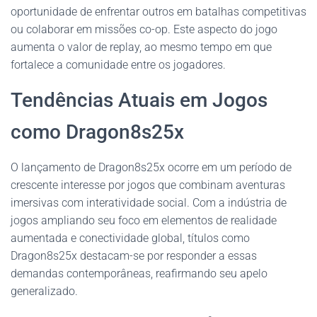
oportunidade de enfrentar outros em batalhas competitivas
ou colaborar em missões co-op. Este aspecto do jogo
aumenta o valor de replay, ao mesmo tempo em que
fortalece a comunidade entre os jogadores.
Tendências Atuais em Jogos
como Dragon8s25x
O lançamento de Dragon8s25x ocorre em um período de
crescente interesse por jogos que combinam aventuras
imersivas com interatividade social. Com a indústria de
jogos ampliando seu foco em elementos de realidade
aumentada e conectividade global, títulos como
Dragon8s25x destacam-se por responder a essas
demandas contemporâneas, reafirmando seu apelo
generalizado.