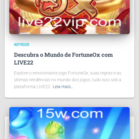
ARTIGOS
Descubra o Mundo de FortuneOx com
LIVE22
Explore o emocionante jogo FortuneOx, suas regras e as
últimas tendências no mundo dos jogos, tudo isso sob a
plataforma LIVE22.
Leia mais…