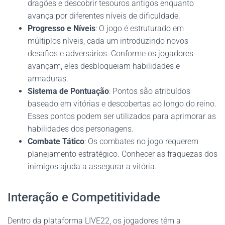
dragões e descobrir tesouros antigos enquanto
avança por diferentes níveis de dificuldade.
Progresso e Níveis
: O jogo é estruturado em
múltiplos níveis, cada um introduzindo novos
desafios e adversários. Conforme os jogadores
avançam, eles desbloqueiam habilidades e
armaduras.
Sistema de Pontuação
: Pontos são atribuídos
baseado em vitórias e descobertas ao longo do reino.
Esses pontos podem ser utilizados para aprimorar as
habilidades dos personagens.
Combate Tático
: Os combates no jogo requerem
planejamento estratégico. Conhecer as fraquezas dos
inimigos ajuda a assegurar a vitória.
Interação e Competitividade
Dentro da plataforma LIVE22, os jogadores têm a