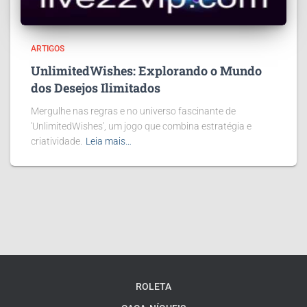
ARTIGOS
UnlimitedWishes: Explorando o Mundo
dos Desejos Ilimitados
Mergulhe nas regras e no universo fascinante de
'UnlimitedWishes', um jogo que combina estratégia e
criatividade.
Leia mais…
ROLETA