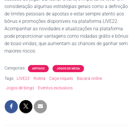
consideração algumas estratégias gerais como a definição
de limites pessoais de apostas e estar sempre atento aos
bônus e promoções disponíveis na plataforma LIVE22.
Acompanhar as novidades e atualizações na plataforma
pode proporcionar vantagens como rodadas grátis e bônus
de boas-vindas, que aumentam as chances de ganhar sem
maiores riscos.
Categorias:
ARTIGOS
JOGOS DE MESA
Tags:
LIVE22
Roleta
Caça-níqueis
Bacará online
Jogos de bingo
Eventos exclusivos