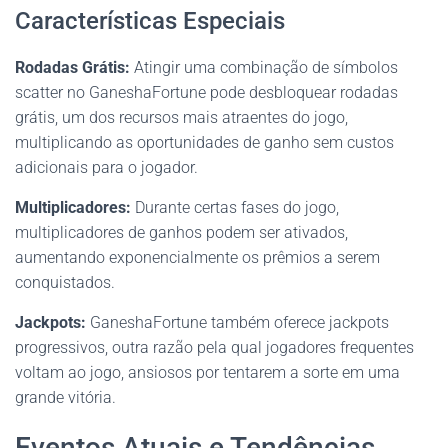
Características Especiais
Rodadas Grátis:
Atingir uma combinação de símbolos
scatter no GaneshaFortune pode desbloquear rodadas
grátis, um dos recursos mais atraentes do jogo,
multiplicando as oportunidades de ganho sem custos
adicionais para o jogador.
Multiplicadores:
Durante certas fases do jogo,
multiplicadores de ganhos podem ser ativados,
aumentando exponencialmente os prêmios a serem
conquistados.
Jackpots:
GaneshaFortune também oferece jackpots
progressivos, outra razão pela qual jogadores frequentes
voltam ao jogo, ansiosos por tentarem a sorte em uma
grande vitória.
Eventos Atuais e Tendências