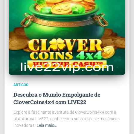
ARTIGOS
Descubra o Mundo Empolgante de
CloverCoins4x4 com LIVE22
Explore a fascinante aventura de CloverCoins4x4 com a
plataforma LIVE22, conhecendo suas regras e mecânicas
inovadoras.
Leia mais…