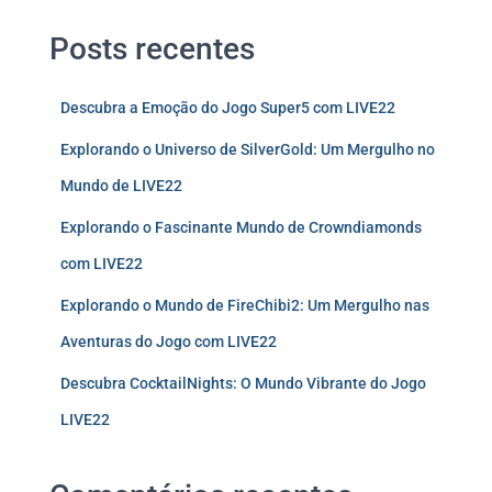
Posts recentes
Descubra a Emoção do Jogo Super5 com LIVE22
Explorando o Universo de SilverGold: Um Mergulho no
Mundo de LIVE22
Explorando o Fascinante Mundo de Crowndiamonds
com LIVE22
Explorando o Mundo de FireChibi2: Um Mergulho nas
Aventuras do Jogo com LIVE22
Descubra CocktailNights: O Mundo Vibrante do Jogo
LIVE22