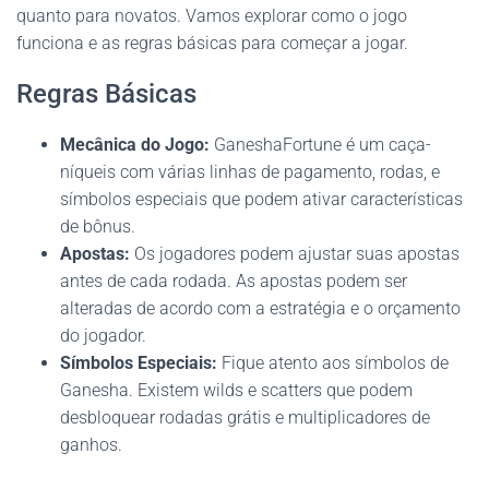
quanto para novatos. Vamos explorar como o jogo
funciona e as regras básicas para começar a jogar.
Regras Básicas
Mecânica do Jogo:
GaneshaFortune é um caça-
níqueis com várias linhas de pagamento, rodas, e
símbolos especiais que podem ativar características
de bônus.
Apostas:
Os jogadores podem ajustar suas apostas
antes de cada rodada. As apostas podem ser
alteradas de acordo com a estratégia e o orçamento
do jogador.
Símbolos Especiais:
Fique atento aos símbolos de
Ganesha. Existem wilds e scatters que podem
desbloquear rodadas grátis e multiplicadores de
ganhos.