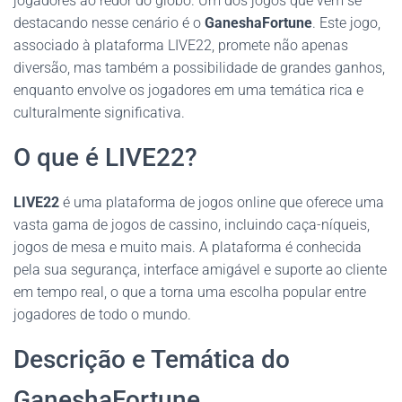
jogadores ao redor do globo. Um dos jogos que vem se
destacando nesse cenário é o
GaneshaFortune
. Este jogo,
associado à plataforma LIVE22, promete não apenas
diversão, mas também a possibilidade de grandes ganhos,
enquanto envolve os jogadores em uma temática rica e
culturalmente significativa.
O que é LIVE22?
LIVE22
é uma plataforma de jogos online que oferece uma
vasta gama de jogos de cassino, incluindo caça-níqueis,
jogos de mesa e muito mais. A plataforma é conhecida
pela sua segurança, interface amigável e suporte ao cliente
em tempo real, o que a torna uma escolha popular entre
jogadores de todo o mundo.
Descrição e Temática do
GaneshaFortune