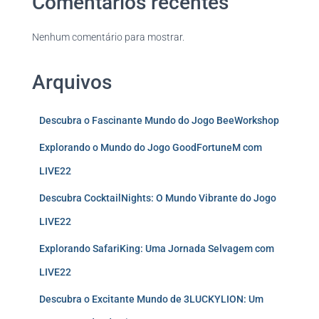
Comentários recentes
Nenhum comentário para mostrar.
Arquivos
Descubra o Fascinante Mundo do Jogo BeeWorkshop
Explorando o Mundo do Jogo GoodFortuneM com
LIVE22
Descubra CocktailNights: O Mundo Vibrante do Jogo
LIVE22
Explorando SafariKing: Uma Jornada Selvagem com
LIVE22
Descubra o Excitante Mundo de 3LUCKYLION: Um