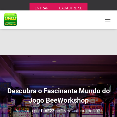
ENTRAR
CADASTRE-SE
A
L
T
E
R
N
A
R
N
A
V
E
G
A
Descubra o Fascinante Mundo do
Ç
Ã
Jogo BeeWorkshop
O
Publicado por
LIVE22
on
23 de outubro de 2026