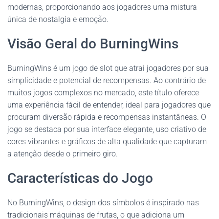
modernas, proporcionando aos jogadores uma mistura
única de nostalgia e emoção.
Visão Geral do BurningWins
BurningWins é um jogo de slot que atrai jogadores por sua
simplicidade e potencial de recompensas. Ao contrário de
muitos jogos complexos no mercado, este título oferece
uma experiência fácil de entender, ideal para jogadores que
procuram diversão rápida e recompensas instantâneas. O
jogo se destaca por sua interface elegante, uso criativo de
cores vibrantes e gráficos de alta qualidade que capturam
a atenção desde o primeiro giro.
Características do Jogo
No BurningWins, o design dos símbolos é inspirado nas
tradicionais máquinas de frutas, o que adiciona um