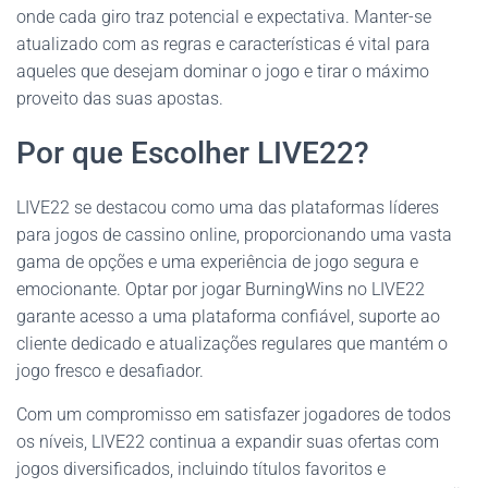
onde cada giro traz potencial e expectativa. Manter-se
atualizado com as regras e características é vital para
aqueles que desejam dominar o jogo e tirar o máximo
proveito das suas apostas.
Por que Escolher LIVE22?
LIVE22 se destacou como uma das plataformas líderes
para jogos de cassino online, proporcionando uma vasta
gama de opções e uma experiência de jogo segura e
emocionante. Optar por jogar BurningWins no LIVE22
garante acesso a uma plataforma confiável, suporte ao
cliente dedicado e atualizações regulares que mantém o
jogo fresco e desafiador.
Com um compromisso em satisfazer jogadores de todos
os níveis, LIVE22 continua a expandir suas ofertas com
jogos diversificados, incluindo títulos favoritos e