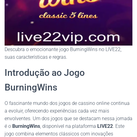
Descubra o emocionante jogo BurningWins no LIVE22,
suas características e regras.
Introdução ao Jogo
BurningWins
O fascinante mundo dos jogos de cassino online continua
a evoluir, oferecendo experiências cada vez mais
envolventes. Um dos jogos que se destacam nessa jornada
é o
BurningWins
, disponível na plataforma
LIVE22
. Este
jogo combina elementos clássicos com inovações