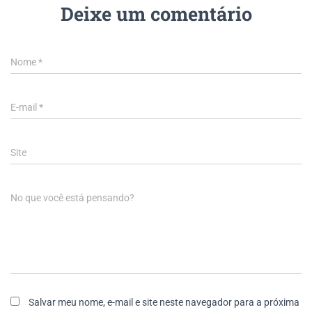
Deixe um comentário
Nome
*
E-mail
*
Site
No que você está pensando?
Salvar meu nome, e-mail e site neste navegador para a próxima