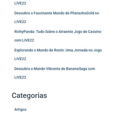
LIVE22
Descubra o Fascinante Mundo de PharaohsGold no
LIVE22
RichyPanda: Tudo Sobre o Atraente Jogo de Cassino
com LIVE22
Explorando o Mundo de Ronin: Uma Jornada no Jogo
LIVE22
Descubra o Mundo Vibrante de BananaSaga com
LIVE22
Categorias
Artigos