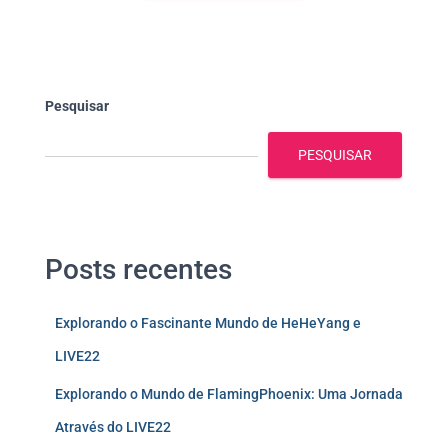
Pesquisar
PESQUISAR
Posts recentes
Explorando o Fascinante Mundo de HeHeYang e
LIVE22
Explorando o Mundo de FlamingPhoenix: Uma Jornada
Através do LIVE22