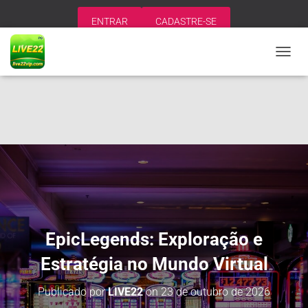
ENTRAR
CADASTRE-SE
A
L
T
E
R
N
A
R
N
A
V
E
G
A
EpicLegends: Exploração e
Ç
Ã
Estratégia no Mundo Virtual
O
Publicado por
LIVE22
on
23 de outubro de 2026