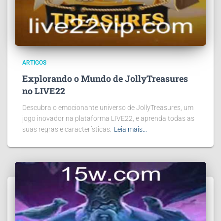
ARTIGOS
Explorando o Mundo de JollyTreasures
no LIVE22
Descubra o emocionante universo de JollyTreasures, um
jogo inovador na plataforma LIVE22, e aprenda todas as
suas regras e características.
Leia mais…