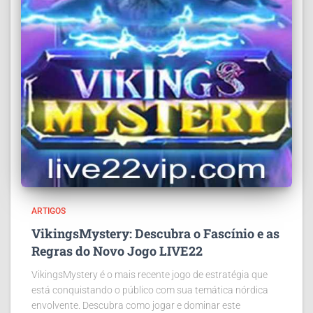
ARTIGOS
VikingsMystery: Descubra o Fascínio e as
Regras do Novo Jogo LIVE22
VikingsMystery é o mais recente jogo de estratégia que
está conquistando o público com sua temática nórdica
envolvente. Descubra como jogar e dominar este