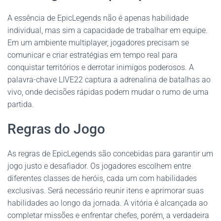
A essência de EpicLegends não é apenas habilidade
individual, mas sim a capacidade de trabalhar em equipe.
Em um ambiente multiplayer, jogadores precisam se
comunicar e criar estratégias em tempo real para
conquistar territórios e derrotar inimigos poderosos. A
palavra-chave LIVE22 captura a adrenalina de batalhas ao
vivo, onde decisões rápidas podem mudar o rumo de uma
partida.
Regras do Jogo
As regras de EpicLegends são concebidas para garantir um
jogo justo e desafiador. Os jogadores escolhem entre
diferentes classes de heróis, cada um com habilidades
exclusivas. Será necessário reunir itens e aprimorar suas
habilidades ao longo da jornada. A vitória é alcançada ao
completar missões e enfrentar chefes, porém, a verdadeira