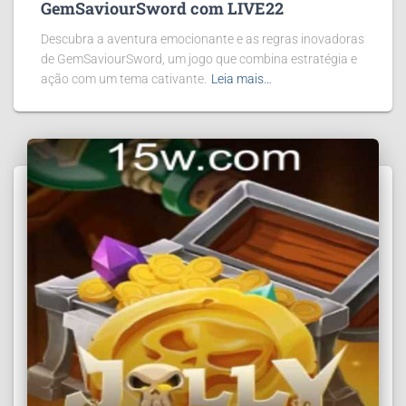
GemSaviourSword com LIVE22
Descubra a aventura emocionante e as regras inovadoras
de GemSaviourSword, um jogo que combina estratégia e
ação com um tema cativante.
Leia mais…