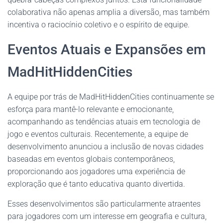
colaborativa não apenas amplia a diversão, mas também
incentiva o raciocínio coletivo e o espírito de equipe.
Eventos Atuais e Expansões em
MadHitHiddenCities
A equipe por trás de MadHitHiddenCities continuamente se
esforça para mantê-lo relevante e emocionante,
acompanhando as tendências atuais em tecnologia de
jogo e eventos culturais. Recentemente, a equipe de
desenvolvimento anunciou a inclusão de novas cidades
baseadas em eventos globais contemporâneos,
proporcionando aos jogadores uma experiência de
exploração que é tanto educativa quanto divertida.
Esses desenvolvimentos são particularmente atraentes
para jogadores com um interesse em geografia e cultura,