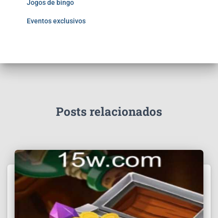
Jogos de bingo
Eventos exclusivos
Posts relacionados