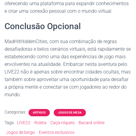
oferecendo uma plataforma para expandir conhecimentos
e criar uma conexão pessoal com o mundo virtual.
Conclusão Opcional
MadHitHiddenCities, com sua combinação de regras
desafiadoras e belos cenários virtuais, está rapidamente se
estabelecendo como uma das experiências de jogo mais
envolventes na atualidade. Embarcar nesta aventura pelo
LIVE22 não é apenas sobre encontrar cidades ocultas, mas
também sobre aproveitar uma oportunidade para desafiar
a própria mente e conectar-se com jogadores ao redor do
mundo.
Categorias:
ARTIGOS
JOGOS DE MESA
Tags:
LIVE22
Roleta
Caça-níqueis
Bacará online
Jogos de bingo
Eventos exclusivos