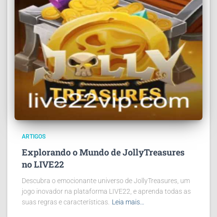
ARTIGOS
Explorando o Mundo de JollyTreasures
no LIVE22
Descubra o emocionante universo de JollyTreasures, um
jogo inovador na plataforma LIVE22, e aprenda todas as
suas regras e características.
Leia mais…