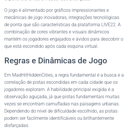
O jogo é alimentado por gráficos impressionantes e
mecânicas de jogo inovadoras, integrações tecnológicas
de ponta que são características da plataforma LIVE22. A
combinação de cores vibrantes e visuais dinâmicos
mantém os jogadores engajados e ávidos para descobrir o
que está escondido após cada esquina virtual.
Regras e Dinâmicas de Jogo
Em MadHitHiddenCities, a regra fundamental é a busca e a
correlação de pistas escondidas em cada cidade que os
jogadores exploram. A habilidade principal exigida é a
observação aguçada, já que pistas fundamentais muitas
vezes se encontram camufladas nas paisagens urbanas.
Dependendo do nível de dificuldade escolhido, as pistas
podem ser facilmente identificáveis ou brilhantemente
disfarçadas.