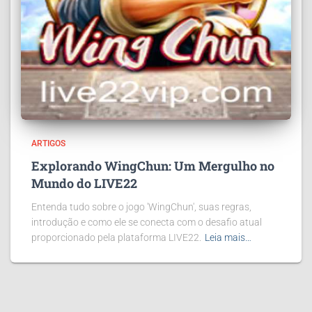
ARTIGOS
Explorando WingChun: Um Mergulho no
Mundo do LIVE22
Entenda tudo sobre o jogo 'WingChun', suas regras,
introdução e como ele se conecta com o desafio atual
proporcionado pela plataforma LIVE22.
Leia mais…