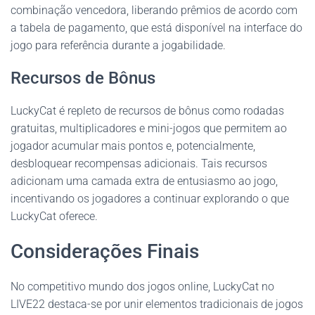
combinação vencedora, liberando prêmios de acordo com
a tabela de pagamento, que está disponível na interface do
jogo para referência durante a jogabilidade.
Recursos de Bônus
LuckyCat é repleto de recursos de bônus como rodadas
gratuitas, multiplicadores e mini-jogos que permitem ao
jogador acumular mais pontos e, potencialmente,
desbloquear recompensas adicionais. Tais recursos
adicionam uma camada extra de entusiasmo ao jogo,
incentivando os jogadores a continuar explorando o que
LuckyCat oferece.
Considerações Finais
No competitivo mundo dos jogos online, LuckyCat no
LIVE22 destaca-se por unir elementos tradicionais de jogos