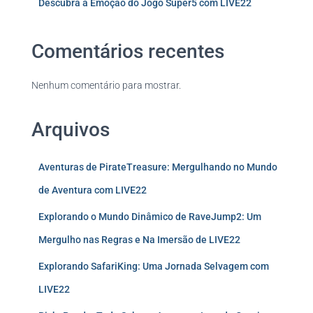
Descubra a Emoção do Jogo Super5 com LIVE22
Comentários recentes
Nenhum comentário para mostrar.
Arquivos
Aventuras de PirateTreasure: Mergulhando no Mundo
de Aventura com LIVE22
Explorando o Mundo Dinâmico de RaveJump2: Um
Mergulho nas Regras e Na Imersão de LIVE22
Explorando SafariKing: Uma Jornada Selvagem com
LIVE22