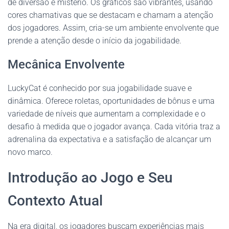
de diversão e mistério. Os gráficos são vibrantes, usando
cores chamativas que se destacam e chamam a atenção
dos jogadores. Assim, cria-se um ambiente envolvente que
prende a atenção desde o início da jogabilidade.
Mecânica Envolvente
LuckyCat é conhecido por sua jogabilidade suave e
dinâmica. Oferece roletas, oportunidades de bônus e uma
variedade de níveis que aumentam a complexidade e o
desafio à medida que o jogador avança. Cada vitória traz a
adrenalina da expectativa e a satisfação de alcançar um
novo marco.
Introdução ao Jogo e Seu
Contexto Atual
Na era digital, os jogadores buscam experiências mais