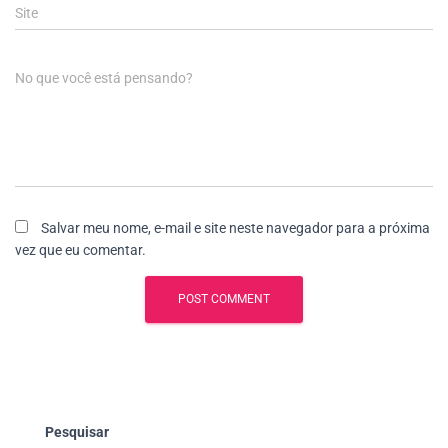
Site
No que você está pensando?
Salvar meu nome, e-mail e site neste navegador para a próxima
vez que eu comentar.
Pesquisar