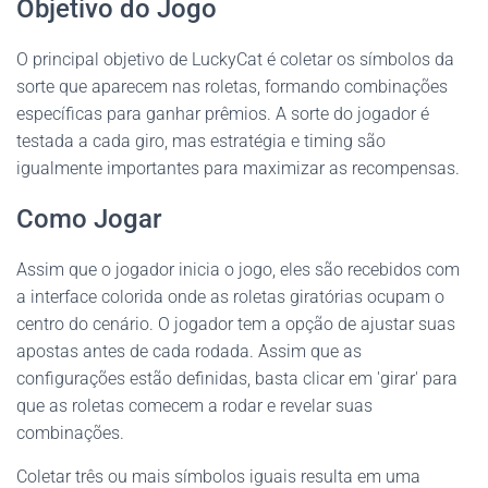
Objetivo do Jogo
O principal objetivo de LuckyCat é coletar os símbolos da
sorte que aparecem nas roletas, formando combinações
específicas para ganhar prêmios. A sorte do jogador é
testada a cada giro, mas estratégia e timing são
igualmente importantes para maximizar as recompensas.
Como Jogar
Assim que o jogador inicia o jogo, eles são recebidos com
a interface colorida onde as roletas giratórias ocupam o
centro do cenário. O jogador tem a opção de ajustar suas
apostas antes de cada rodada. Assim que as
configurações estão definidas, basta clicar em 'girar' para
que as roletas comecem a rodar e revelar suas
combinações.
Coletar três ou mais símbolos iguais resulta em uma