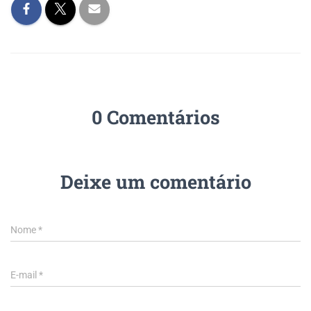
0 Comentários
Deixe um comentário
Nome
*
E-mail
*