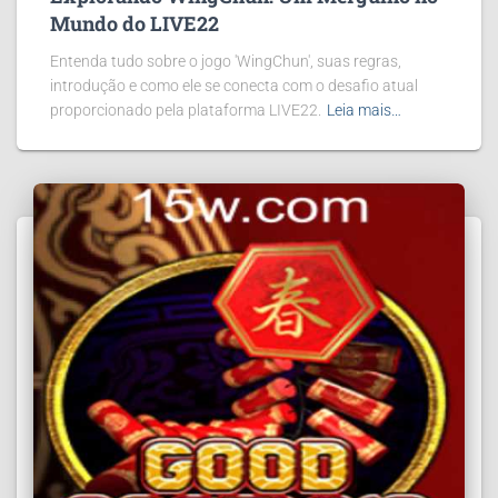
Mundo do LIVE22
Entenda tudo sobre o jogo 'WingChun', suas regras,
introdução e como ele se conecta com o desafio atual
proporcionado pela plataforma LIVE22.
Leia mais…