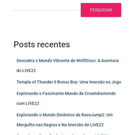
PESQUISAR
Posts recentes
Descubra o Mundo Vibrante de WolfDisco: A Aventura
do LIVE22
Temple of Thunder II Bonus Buy: Uma Imersão no Jogo
Explorando o Fascinante Mundo de Crowndiamonds
com LIVE22
Explorando o Mundo Dinâmico de RaveJump2: Um
Mergulho nas Regras e Na Imersão de LIVE22