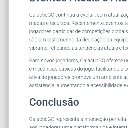
GalacticGO continua a evoluir, com atualiz
mapas e recursos. Recentemente, eventos te
jogadores participar de competições globai
são um testemunho da dedicação da equipe 
vibrante, refletindo as tendências atuais e
Para novos jogadores, GalacticGO oferece um
e mecânicas básicas do jogo, facilitando a 
ativa de jogadores promove um ambiente ac
assistência, aumentando a acessibilidade e 
Conclusão
GalacticGO representa a interseção perfeita
aos jogadores uma plataforma rica e interat