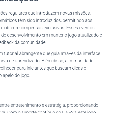
ações regulares que introduzem novas missões,
máticos têm sido introduzidos, permitindo aos
s e obter recompensas exclusivas. Esses eventos
de desenvolvimento em manter o jogo atualizado e
 feedback da comunidade.
 tutorial abrangente que guia através da interface
curva de aprendizado. Além disso, a comunidade
olhedor para iniciantes que buscam dicas e
o apelo do jogo.
 entre entretenimento e estratégia, proporcionando
iva. Com o suporte contínuo do LIVE22, este jogo