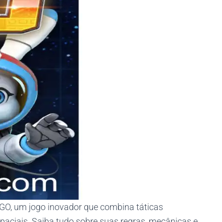
GO, um jogo inovador que combina táticas
paciais. Saiba tudo sobre suas regras, mecânicas e