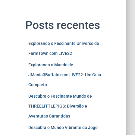
Posts recentes
Explorando o Fascinante Universo de
FarmTown com LIVE22
Explorando o Mundo de
JMania3Buffalo com LIVE22: Um Guia
Completo
Descubra o Fascinante Mundo de
THREELITTLEPIGS: Diversão e
Aventuras Garantidas
Descubra o Mundo Vibrante do Jogo