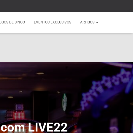
OGOS DE BINGO
EVENTOS EXCLUSIVOS
ARTIGOS
O com LIVE22