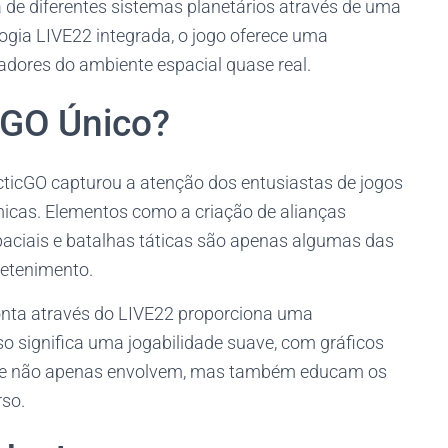
 de diferentes sistemas planetários através de uma
logia LIVE22 integrada, o jogo oferece uma
adores do ambiente espacial quase real.
cGO Único?
icGO capturou a atenção dos entusiastas de jogos
icas. Elementos como a criação de alianças
paciais e batalhas táticas são apenas algumas das
retenimento.
ponta através do LIVE22 proporciona uma
sso significa uma jogabilidade suave, com gráficos
s que não apenas envolvem, mas também educam os
rso.