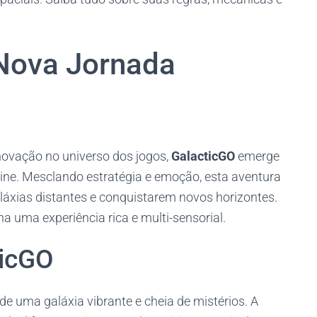
Nova Jornada
novação no universo dos jogos,
GalacticGO
emerge
ine. Mesclando estratégia e emoção, esta aventura
aláxias distantes e conquistarem novos horizontes.
a uma experiência rica e multi-sensorial.
ticGO
e uma galáxia vibrante e cheia de mistérios. A