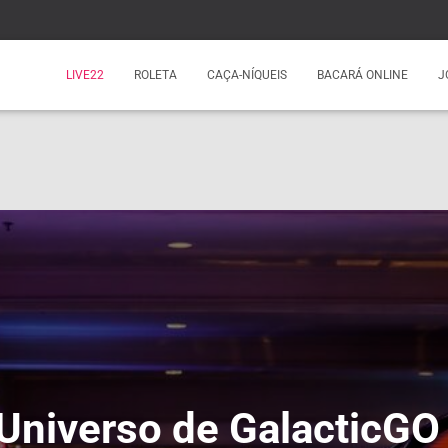
LIVE22
ROLETA
CAÇA-NÍQUEIS
BACARÁ ONLINE
J
Universo de GalacticG