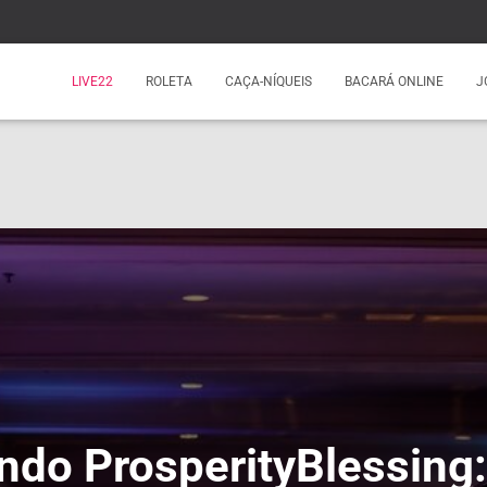
LIVE22
ROLETA
CAÇA-NÍQUEIS
BACARÁ ONLINE
J
ndo ProsperityBlessing