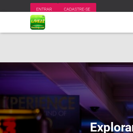
ENTRAR
CADASTRE-SE
Explora