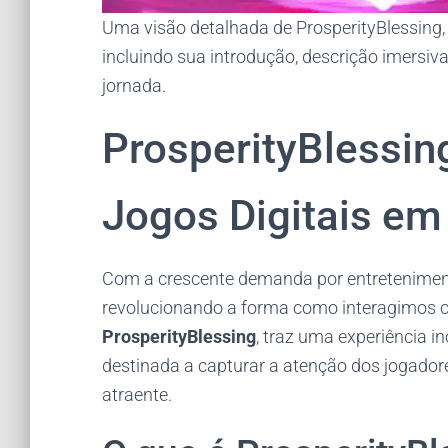
Uma visão detalhada de ProsperityBlessing,
incluindo sua introdução, descrição imersi
jornada.
ProsperityBlessin
Jogos Digitais em
Com a crescente demanda por entretenimento
revolucionando a forma como interagimos c
ProsperityBlessing
, traz uma experiência 
destinada a capturar a atenção dos jogador
atraente.