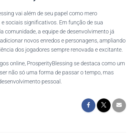
ssing vai além de seu papel como mero
e sociais significativos. Em função de sua
 da comunidade, a equipe de desenvolvimento já
adicionar novos enredos e personagens, ampliando
ência dos jogadores sempre renovada e excitante.
os online, ProsperityBlessing se destaca como um
 ser não só uma forma de passar o tempo, mas
esenvolvimento pessoal.