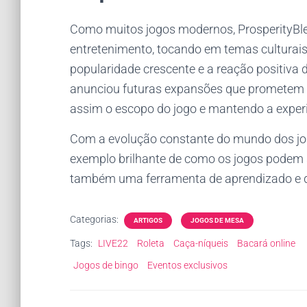
Como muitos jogos modernos, ProsperityBle
entretenimento, tocando em temas culturais 
popularidade crescente e a reação positiva
anunciou futuras expansões que prometem 
assim o escopo do jogo e mantendo a experi
Com a evolução constante do mundo dos jog
exemplo brilhante de como os jogos podem
também uma ferramenta de aprendizado e d
Categorias:
ARTIGOS
JOGOS DE MESA
Tags:
LIVE22
Roleta
Caça-níqueis
Bacará online
Jogos de bingo
Eventos exclusivos