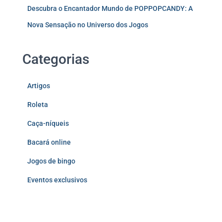
Descubra o Encantador Mundo de POPPOPCANDY: A
Nova Sensação no Universo dos Jogos
Categorias
Artigos
Roleta
Caça-níqueis
Bacará online
Jogos de bingo
Eventos exclusivos