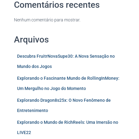
Comentários recentes
Nenhum comentário para mostrar.
Arquivos
Descubra FruitrNovaSupe30: A Nova Sensação no
Mundo dos Jogos
Explorando o Fascinante Mundo de RollingInMoney:
Um Mergulho no Jogo do Momento
Explorando Dragon8s25x: O Novo Fenômeno de
Entretenimento
Explorando o Mundo de RichReels: Uma Imersão no
LIVE22