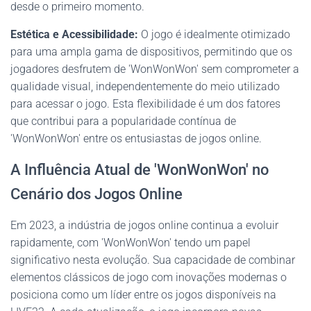
desde o primeiro momento.
Estética e Acessibilidade:
O jogo é idealmente otimizado
para uma ampla gama de dispositivos, permitindo que os
jogadores desfrutem de 'WonWonWon' sem comprometer a
qualidade visual, independentemente do meio utilizado
para acessar o jogo. Esta flexibilidade é um dos fatores
que contribui para a popularidade contínua de
'WonWonWon' entre os entusiastas de jogos online.
A Influência Atual de 'WonWonWon' no
Cenário dos Jogos Online
Em 2023, a indústria de jogos online continua a evoluir
rapidamente, com 'WonWonWon' tendo um papel
significativo nesta evolução. Sua capacidade de combinar
elementos clássicos de jogo com inovações modernas o
posiciona como um líder entre os jogos disponíveis na