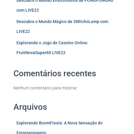
Descubra o Mundo Emocionante de PONGPONGHU
com LIVE22
Descubra o Mundo Mágico de 3WitchsLamp com
LIVE22
Explorando o Jogo de Cassino Online:
FruitNovaSuper60 LIVE22
Comentários recentes
Nenhum comentário para mostrar.
Arquivos
Explorando BoomFiesta: A Nova Sensação do
Entretenimento