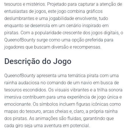
tesouros e mistérios. Projetado para capturar a atenção de
entusiastas de jogos, este jogo combina gráficos
deslumbrantes e uma jogabilidade envolvente, tudo
enquanto se desenrola em um cenário inspirado em
piratas. Com a popularidade crescente dos jogos digitais, o
QueenofBounty surge como uma opção preferida para
jogadores que buscam diversão e recompensas.
Descrição do Jogo
QueenofBounty apresenta uma temática pirata com uma
rainha audaciosa no comando de um navio em busca de
tesouros escondidos. Os visuais vibrantes e a trilha sonora
imersiva contribuem para uma experiência de jogo única e
emocionante. Os símbolos incluem figuras icônicas como
mapas do tesouro, arcas cheias e, claro, a própria rainha
dos piratas. As animações são fluidas, garantindo que
cada giro seja uma aventura em potencial.