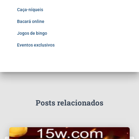
Caça-níqueis
Bacará online
Jogos de bingo
Eventos exclusivos
Posts relacionados