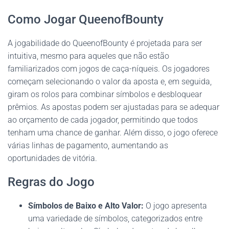
Como Jogar QueenofBounty
A jogabilidade do QueenofBounty é projetada para ser
intuitiva, mesmo para aqueles que não estão
familiarizados com jogos de caça-níqueis. Os jogadores
começam selecionando o valor da aposta e, em seguida,
giram os rolos para combinar símbolos e desbloquear
prêmios. As apostas podem ser ajustadas para se adequar
ao orçamento de cada jogador, permitindo que todos
tenham uma chance de ganhar. Além disso, o jogo oferece
várias linhas de pagamento, aumentando as
oportunidades de vitória.
Regras do Jogo
Símbolos de Baixo e Alto Valor:
O jogo apresenta
uma variedade de símbolos, categorizados entre